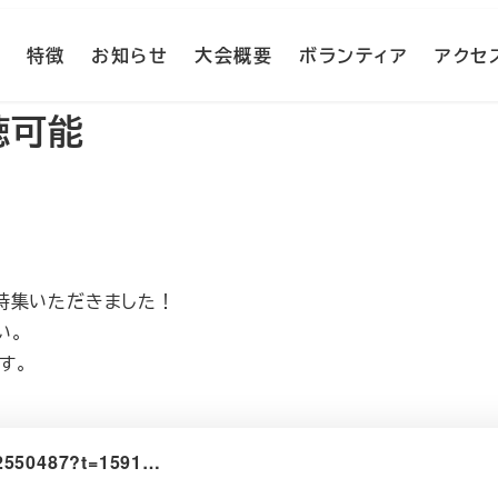
特徴
お知らせ
大会概要
ボランティア
アクセ
聴可能
を特集いただきました！
い。
す。
102550487?t=1591…