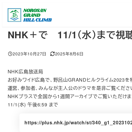
メ
イ
ン
コ
NHK＋で 11/1（水）まで視
ン
テ
2023年10月27日
2025年8月6日
ン
投稿日
更新日
ツ
NHK広島放送局
へ
お好みワイド広島で、野呂山GRANDヒルクライム2023
移
運営、参加者、みんなが主人公のドラマを是非ご覧くださ
動
NHKプラスで全国から1週間アーカイブでご覧いただけま
11/1(水) 午後6:59 まで
https://plus.nhk.jp/watch/st/340_g1_2023